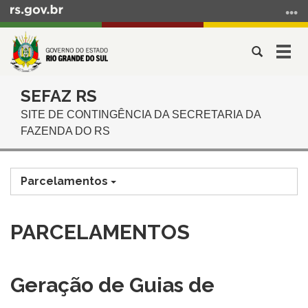
Ir
para
o
Abrir
Alter
conteúdo
a
a
Ir
Início
busca
nave
para
SEFAZ RS
do
o
SITE DE CONTINGÊNCIA DA SECRETARIA DA
conteúdo
menu
FAZENDA DO RS
Ir
para
a
Parcelamentos
busca
PARCELAMENTOS
Geração de Guias de