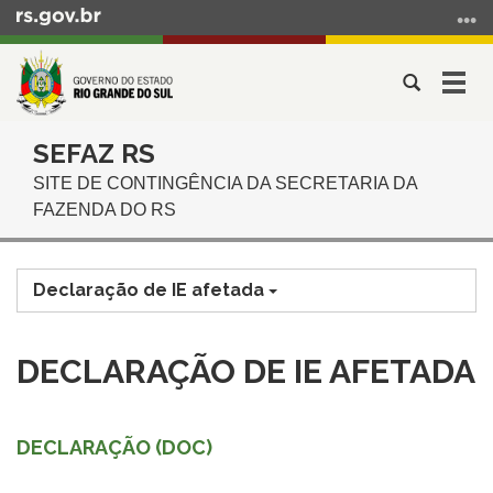
Ir
para
o
Abrir
Alter
conteúdo
a
a
Ir
Início
busca
nave
para
SEFAZ RS
do
o
SITE DE CONTINGÊNCIA DA SECRETARIA DA
conteúdo
menu
FAZENDA DO RS
Ir
para
a
Declaração de IE afetada
busca
DECLARAÇÃO DE IE AFETADA
DECLARAÇÃO (DOC)