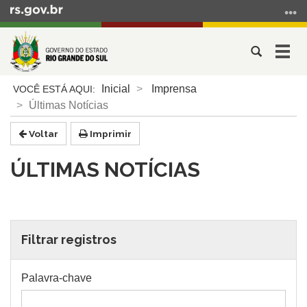
Ir
para
o
Abrir
Alter
conteúdo
a
a
Ir
Início
busca
nave
Inicial
Imprensa
para
do
Últimas Notícias
o
conteúdo
menu
Voltar
Imprimir
Ir
para
ÚLTIMAS NOTÍCIAS
a
busca
Filtrar registros
Palavra-chave