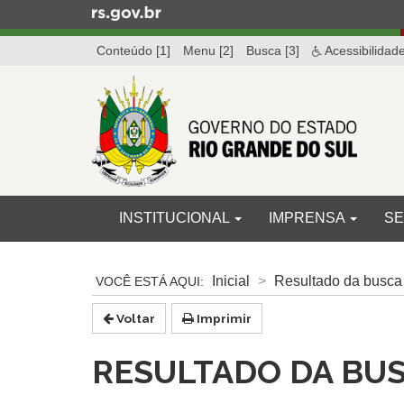
Ir
para
Conteúdo [1]
Menu [2]
Busca [3]
Acessibilidad
o
conteúdo
Ir
para
o
menu
Ir
para
Início
INICIAL
INSTITUCIONAL
IMPRENSA
SE
a
do
busca
menu
Início
do
Inicial
Resultado da busca
conteúdo
Voltar
Imprimir
RESULTADO DA BU