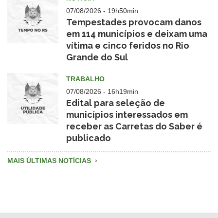
Pública
07/08/2026 - 19h50min
Tempestades provocam danos
em 114 municípios e deixam uma
vítima e cinco feridos no Rio
Grande do Sul
card2025
tempo
TRABALHO
no
07/08/2026 - 16h19min
rs
Edital para seleção de
municípios interessados em
receber as Carretas do Saber é
publicado
Utilidade
Pública
MAIS ÚLTIMAS NOTÍCIAS