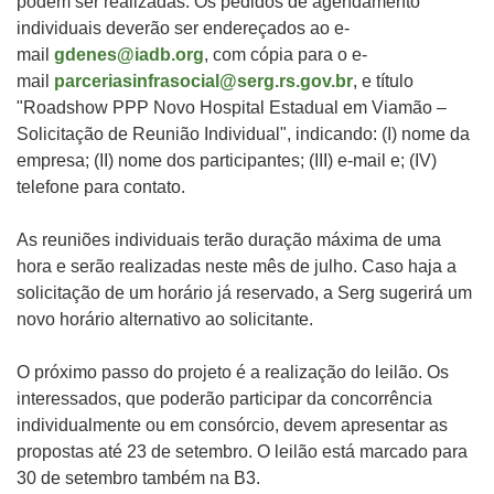
podem ser realizadas. Os pedidos de agendamento
individuais deverão ser endereçados ao e-
mail
gdenes@iadb.org
, com cópia para o e-
mail
parceriasinfrasocial@serg.rs.gov.br
,
e
título
"Roadshow PPP Novo Hospital Estadual em Viamão –
Solicitação de Reunião Individual", indicando: (I) nome da
empresa; (II) nome dos participantes; (III) e-mail e; (IV)
telefone para contato.
As reuniões individuais terão duração máxima de uma
hora e serão realizadas neste mês de julho. Caso haja a
solicitação de um horário já reservado, a
Serg
sugerirá um
novo horário alternativo ao solicitante.
O próximo passo do projeto é a realização do leilão. Os
interessados, que poderão participar da concorrência
individualmente ou em consórcio, devem apresentar as
propostas até 23 de setembro. O leilão está marcado para
30 de setembro também na B3.