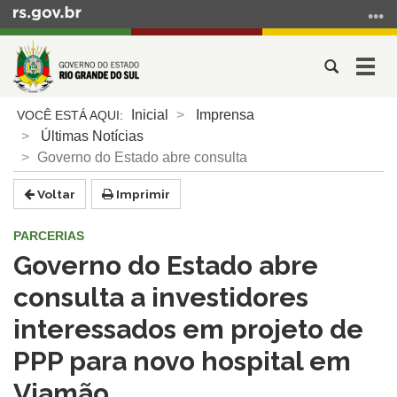
Ir
para
o
Abrir
Alter
conteúdo
a
a
Ir
Início
busca
nave
Inicial
Imprensa
para
do
Últimas Notícias
o
conteúdo
Governo do Estado abre consulta
menu
Ir
Voltar
Imprimir
para
a
PARCERIAS
busca
Governo do Estado abre
consulta a investidores
interessados em projeto de
PPP para novo hospital em
Viamão