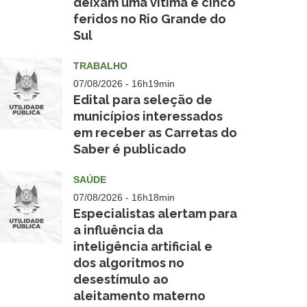
deixam uma vítima e cinco
feridos no Rio Grande do
ard2025
Sul
empo
o
TRABALHO
07/08/2026 - 16h19min
Edital para seleção de
municípios interessados
em receber as Carretas do
Saber é publicado
ilidade
ública
SAÚDE
07/08/2026 - 16h18min
Especialistas alertam para
a influência da
inteligência artificial e
dos algoritmos no
ilidade
desestímulo ao
ública
aleitamento materno