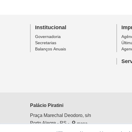
Institucional
Imp
Governadoria
Agênc
Secretarias
Últim
Balanços Anuais
Agen
Ser
Palácio Piratini
Praça Marechal Deodoro, s/n
Porto Alegre - RS -
mapa
Centro Histórico