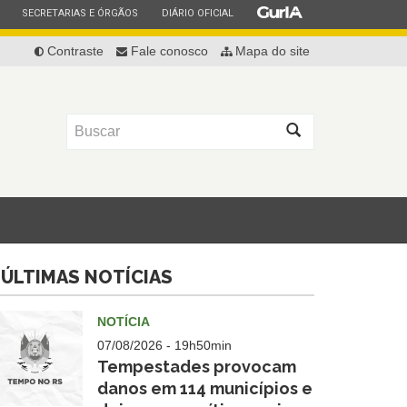
ESTADO
ESTADO
ESTADO
SECRETARIAS E ÓRGÃOS
DIÁRIO OFICIAL
Contraste
Fale conosco
Mapa do site
Buscar
ÚLTIMAS NOTÍCIAS
NOTÍCIA
07/08/2026 - 19h50min
Tempestades provocam
danos em 114 municípios e