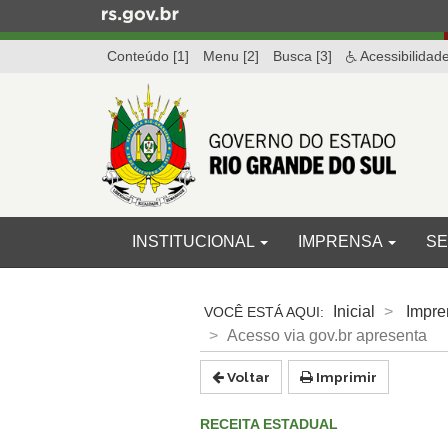
Ir
para
Conteúdo [1]
Menu [2]
Busca [3]
Acessibilidad
o
conteúdo
Ir
para
o
menu
Ir
para
Início
INICIAL
INSTITUCIONAL
IMPRENSA
SE
a
do
busca
menu
Início
do
Inicial
Impre
conteúdo
Acesso via gov.br apresenta
Voltar
Imprimir
RECEITA ESTADUAL