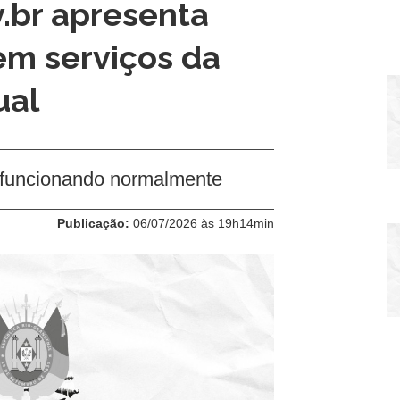
v.br apresenta
c
em serviços da
t
n
ual
rs
 funcionando normalmente
Ut
P
Publicação:
06/07/2026 às 19h14min
Ut
P